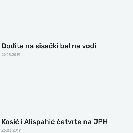
Dođite na sisački bal na vodi
29.03.2019
Kosić i Alispahić četvrte na JPH
26.03.2019