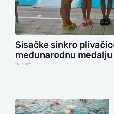
Sisačke sinkro plivačic
međunarodnu medalju
25.06.2021