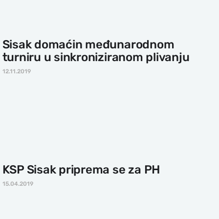
Sisak domaćin međunarodnom
turniru u sinkroniziranom plivanju
12.11.2019
KSP Sisak priprema se za PH
15.04.2019