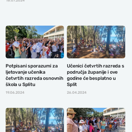
18.07.2024
Potpisani sporazumi za
Učenici četvrtih razreda s
ljetovanje učenika
područja županije i ove
četvrtih razreda osnovnih
godine će besplatno u
škola u Splitu
Split
19.06.2024
26.04.2024