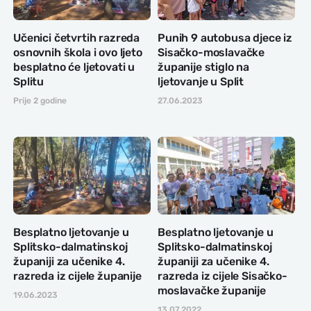
Učenici četvrtih razreda
Punih 9 autobusa djece iz
osnovnih škola i ovo ljeto
Sisačko-moslavačke
besplatno će ljetovati u
županije stiglo na
Splitu
ljetovanje u Split
Prije 2 godine
27.06.2023
Besplatno ljetovanje u
Besplatno ljetovanje u
Splitsko-dalmatinskoj
Splitsko-dalmatinskoj
županiji za učenike 4.
županiji za učenike 4.
razreda iz cijele županije
razreda iz cijele Sisačko-
moslavačke županije
19.06.2023
13.07.2022