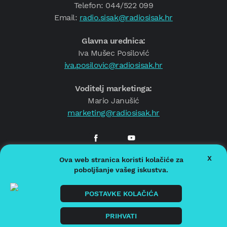
Telefon: 044/522 099
Email:
radio.sisak@radiosisak.hr
Glavna urednica:
Iva Mušec Posilović
iva.posilovic@radiosisak.hr
Voditelj marketinga:
Mario Janušić
marketing@radiosisak.hr
X
Ova web stranica koristi kolačiće za
© 2026.
Radio Sisak
poboljšanje vašeg iskustva.
Politika privatnosti
Politika kolačića
POSTAVKE KOLAČIĆA
Impressum
PRIHVATI