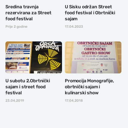
Sredina travnja
U Sisku održan Street
rezervirana za Street
food festival i Obrtnički
food festival
sajam
Prije 2 godine
17.04.2023
U subotu 2.Obrtnički
Promocija Monografije,
sajam i street food
obrtnički sajam i
festival
kulinarski show
23.04.2019
17.04.2018