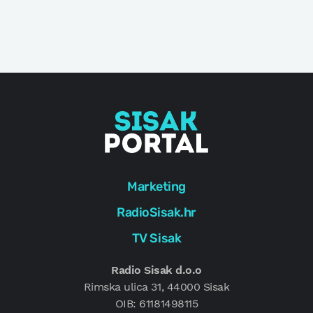
Marketing
RadioSisak.hr
TV Sisak
Radio Sisak d.o.o
Rimska ulica 31, 44000 Sisak
OIB: 61181498115