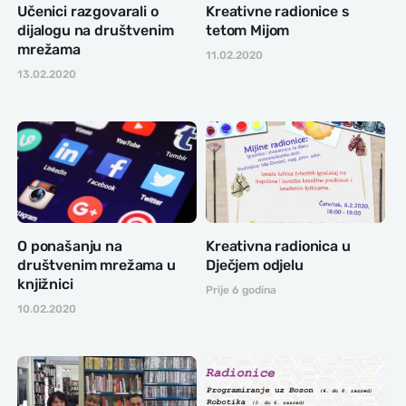
Učenici razgovarali o
Kreativne radionice s
dijalogu na društvenim
tetom Mijom
mrežama
11.02.2020
13.02.2020
O ponašanju na
Kreativna radionica u
društvenim mrežama u
Dječjem odjelu
knjižnici
Prije 6 godina
10.02.2020