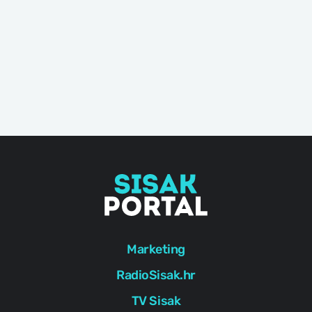
Marketing
RadioSisak.hr
TV Sisak