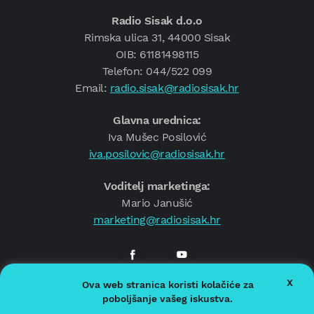
Radio Sisak d.o.o
Rimska ulica 31, 44000 Sisak
OIB: 61181498115
Telefon: 044/522 099
Email:
radio.sisak@radiosisak.hr
Glavna urednica:
Iva Mušec Posilović
iva.posilovic@radiosisak.hr
Voditelj marketinga:
Mario Janušić
marketing@radiosisak.hr
X
Ova web stranica koristi kolačiće za
© 2026.
Radio Sisak
poboljšanje vašeg iskustva.
Politika privatnosti