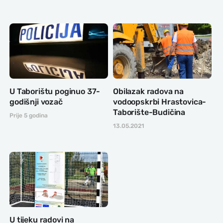
U Taborištu poginuo 37-
Obilazak radova na
godišnji vozač
vodoopskrbi Hrastovica-
Taborište-Budičina
Prije 5 godina
13.05.2021
U tijeku radovi na