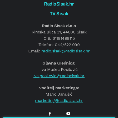
RadioSisak.hr
TV Sisak
Radio Sisak d.o.o
Rimska ulica 31, 44000 Sisak
OIB: 61181498115
Telefon: 044/522 099
Email:
radio.sisak@radiosisak.hr
Glavna urednica:
Iva Mušec Posilović
iva.posilovic@radiosisak.hr
Voditelj marketinga:
Mario Janušić
marketing@radiosisak.hr