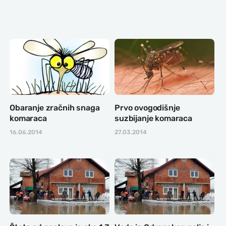
Obaranje zračnih snaga
Prvo ovogodišnje
komaraca
suzbijanje komaraca
16.06.2014
27.03.2014