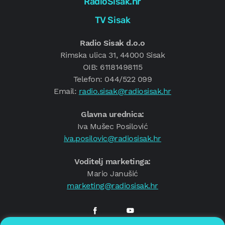
RadioSisak.hr
TV Sisak
Radio Sisak d.o.o
Rimska ulica 31, 44000 Sisak
OIB: 61181498115
Telefon: 044/522 099
Email:
radio.sisak@radiosisak.hr
Glavna urednica:
Iva Mušec Posilović
iva.posilovic@radiosisak.hr
Voditelj marketinga:
Mario Janušić
marketing@radiosisak.hr