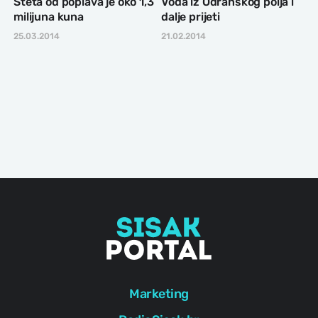
Šteta od poplava je oko 1,3
Voda iz Odranskog polja i
milijuna kuna
dalje prijeti
25.03.2014
21.02.2014
Marketing