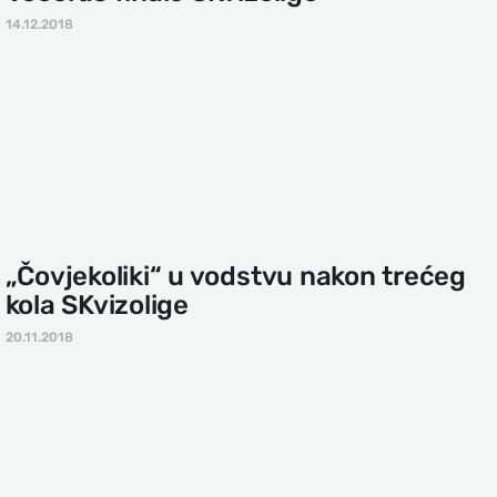
14.12.2018
„Čovjekoliki“ u vodstvu nakon trećeg
kola SKvizolige
20.11.2018