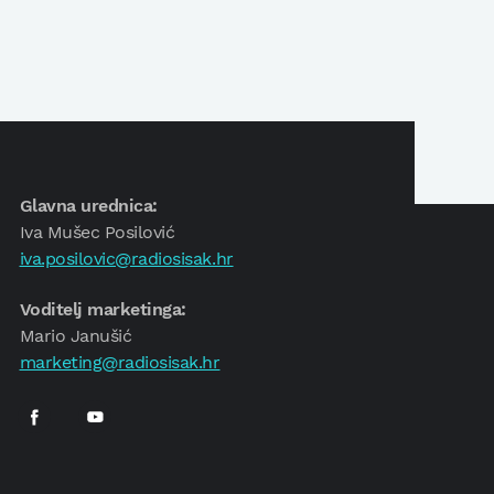
Glavna urednica:
Iva Mušec Posilović
iva.posilovic@radiosisak.hr
Voditelj marketinga:
Mario Janušić
marketing@radiosisak.hr