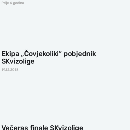
Prije 6 godina
Ekipa „Čovjekoliki“ pobjednik
SKvizolige
19.12.2018
Večeras finale SKvizolige