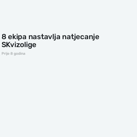
8 ekipa nastavlja natjecanje
SKvizolige
Prije 8 godina