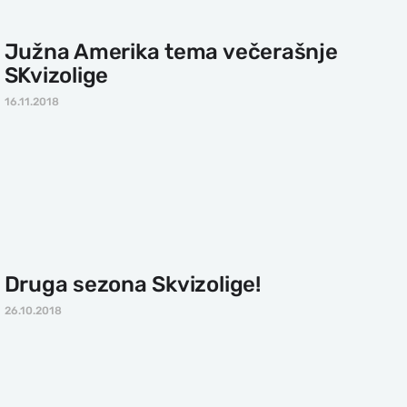
Južna Amerika tema večerašnje
SKvizolige
16.11.2018
Druga sezona Skvizolige!
26.10.2018