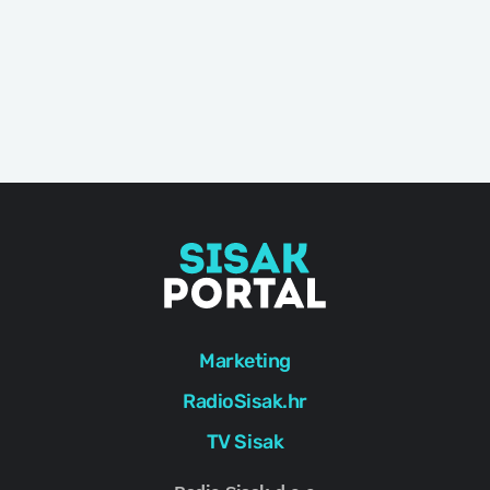
Marketing
RadioSisak.hr
TV Sisak