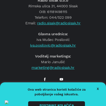
Radio Sisak d.o.o
Rimska ulica 31, 44000 Sisak
OIB: 61181498115
Telefon: 044/522 099
Email:
radio.sisak@radiosisak.hr
Glavna urednica:
Iva Mušec Posilović
iva.posilovic@radiosisak.hr
Voditelj marketinga:
Mario Janušić
marketing@radiosisak.hr
X
Ova web stranica koristi kolačiće za
© 2026.
Radio Sisak
poboljšanje vašeg iskustva.
Politika privatnosti
Politika kolačića
POSTAVKE KOLAČIĆA