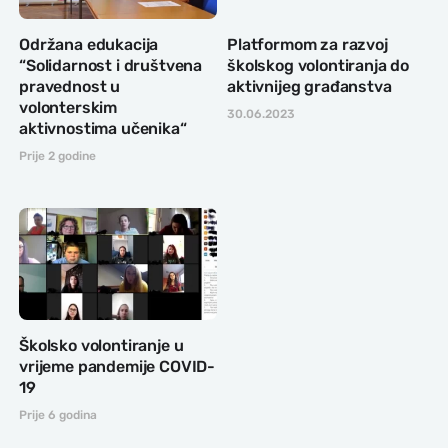
Održana edukacija
Platformom za razvoj
“Solidarnost i društvena
školskog volontiranja do
pravednost u
aktivnijeg građanstva
volonterskim
30.06.2023
aktivnostima učenika“
Prije 2 godine
Školsko volontiranje u
vrijeme pandemije COVID-
19
Prije 6 godina