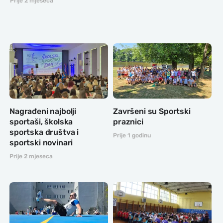
Prije 2 mjeseca
Nagrađeni najbolji
Završeni su Sportski
sportaši, školska
praznici
sportska društva i
Prije 1 godinu
sportski novinari
Prije 2 mjeseca