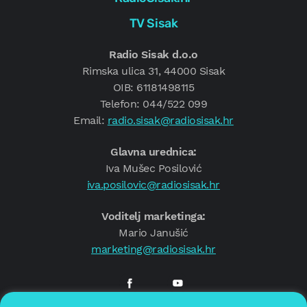
TV Sisak
Radio Sisak d.o.o
Rimska ulica 31, 44000 Sisak
OIB: 61181498115
Telefon: 044/522 099
Email:
radio.sisak@radiosisak.hr
Glavna urednica:
Iva Mušec Posilović
iva.posilovic@radiosisak.hr
Voditelj marketinga:
Mario Janušić
marketing@radiosisak.hr