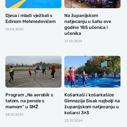
Djeca i mladi vježbali s
Na županijskom
Edinom Mehmedovićem
natjecanju u šahu ove
godine 185 učenica i
12.04.2025
učenika
31.10.2024
Program „Na aerobik s
Košarkaši i košarkašice
tatom, na penale s
Gimnazije Sisak najbolji na
mamom“ u SMŽ
županijskom natjecanju u
košarci 3×3
28.10.2024
23.10.2024