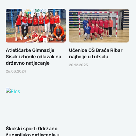
Atletičarke Gimnazije
Učenice OŠ Braća Ribar
Sisak izborile odlazak na
najbolje u futsalu
državno natjecanje
20.12.2023
26.03.2024
Školski sport: Održano
županijsko natjecanje u