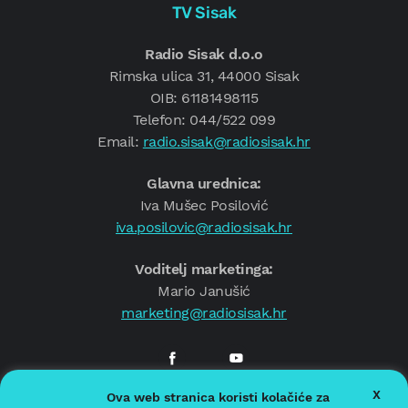
TV Sisak
Radio Sisak d.o.o
Rimska ulica 31, 44000 Sisak
OIB: 61181498115
Telefon: 044/522 099
Email:
radio.sisak@radiosisak.hr
Glavna urednica:
Iva Mušec Posilović
iva.posilovic@radiosisak.hr
Voditelj marketinga:
Mario Janušić
marketing@radiosisak.hr
X
Ova web stranica koristi kolačiće za
© 2026.
Radio Sisak