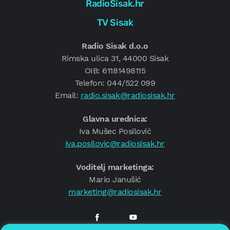
RadioSisak.hr
TV Sisak
Radio Sisak d.o.o
Rimska ulica 31, 44000 Sisak
OIB: 61181498115
Telefon: 044/522 099
Email:
radio.sisak@radiosisak.hr
Glavna urednica:
Iva Mušec Posilović
iva.posilovic@radiosisak.hr
Voditelj marketinga:
Mario Janušić
marketing@radiosisak.hr