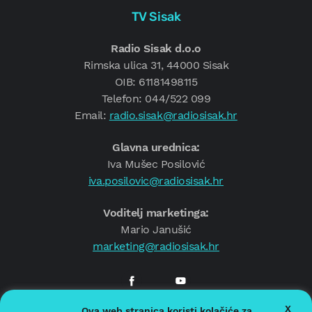
TV Sisak
Radio Sisak d.o.o
Rimska ulica 31, 44000 Sisak
OIB: 61181498115
Telefon: 044/522 099
Email:
radio.sisak@radiosisak.hr
Glavna urednica:
Iva Mušec Posilović
iva.posilovic@radiosisak.hr
Voditelj marketinga:
Mario Janušić
marketing@radiosisak.hr
X
Ova web stranica koristi kolačiće za