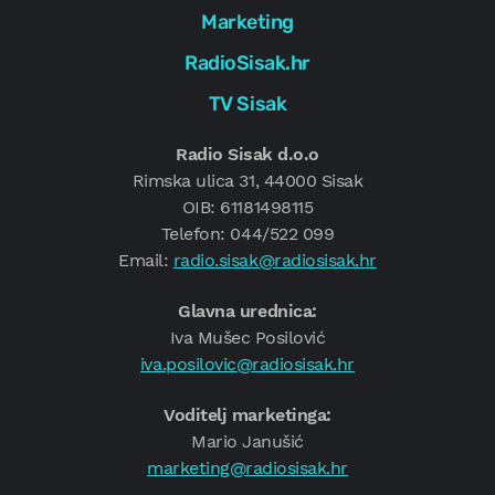
Marketing
RadioSisak.hr
TV Sisak
Radio Sisak d.o.o
Rimska ulica 31, 44000 Sisak
OIB: 61181498115
Telefon: 044/522 099
Email:
radio.sisak@radiosisak.hr
Glavna urednica:
Iva Mušec Posilović
iva.posilovic@radiosisak.hr
Voditelj marketinga:
Mario Janušić
marketing@radiosisak.hr