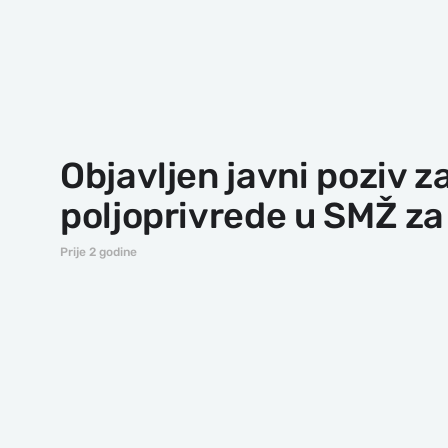
Objavljen javni poziv z
poljoprivrede u SMŽ za
Prije 2 godine