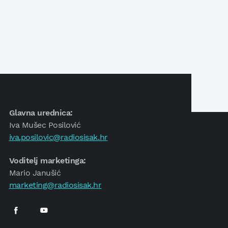
Glavna urednica:
Iva Mušec Posilović
iva.posilovic@radiosisak.hr
Voditelj marketinga:
Mario Janušić
marketing@radiosisak.hr