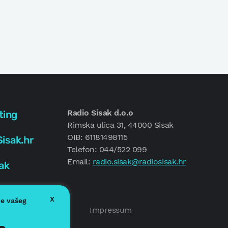
Radio Sisak d.o.o
ting
Rimska ulica 31, 44000 Sisak
OIB: 61181498115
isak.hr
Telefon: 044/522 099
Email:
radio.sisak@radiosisak.hr
ak
X
je vašeg
Politika kolačića
Impressum