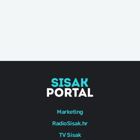
Marketing
RadioSisak.hr
TV Sisak