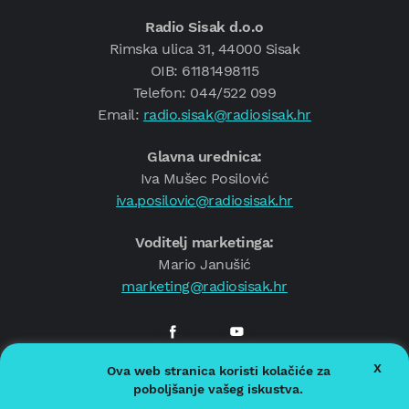
Radio Sisak d.o.o
Rimska ulica 31, 44000 Sisak
OIB: 61181498115
Telefon: 044/522 099
Email:
radio.sisak@radiosisak.hr
Glavna urednica:
Iva Mušec Posilović
iva.posilovic@radiosisak.hr
Voditelj marketinga:
Mario Janušić
marketing@radiosisak.hr
X
Ova web stranica koristi kolačiće za
© 2026.
Radio Sisak
poboljšanje vašeg iskustva.
Politika privatnosti