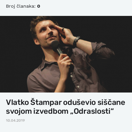
Broj članaka:
0
Vlatko Štampar oduševio siščane
svojom izvedbom „Odraslosti“
10.04.2019