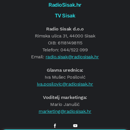
RadioSisak.hr
TV Sisak
Radio Sisak d.o.o
Rimska ulica 31, 44000 Sisak
OIB: 61181498115
Telefon: 044/522 099
Email:
radio.sisak@radiosisak.hr
Glavna urednica:
Iva Mušec Posilović
iva.posilovic@radiosisak.hr
Voditelj marketinga:
Mario Janušić
marketing@radiosisak.hr