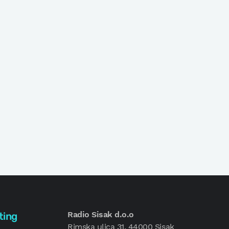
Radio Sisak d.o.o
ting
Rimska ulica 31, 44000 Sisak