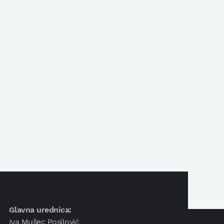
Glavna urednica:
Iva Mušec Posilović