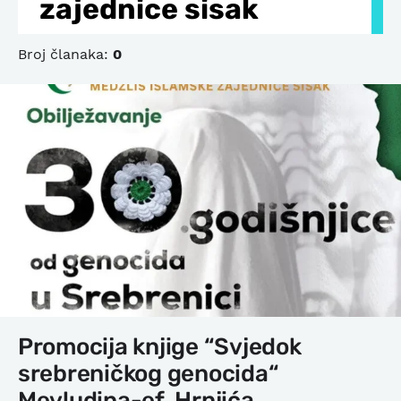
zajednice sisak
Broj članaka:
0
Promocija knjige “Svjedok
srebreničkog genocida“
Mevludina-ef. Hrnjića