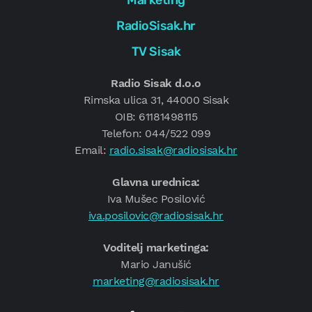
RadioSisak.hr
TV Sisak
Radio Sisak d.o.o
Rimska ulica 31, 44000 Sisak
OIB: 61181498115
Telefon: 044/522 099
Email:
radio.sisak@radiosisak.hr
Glavna urednica:
Iva Mušec Posilović
iva.posilovic@radiosisak.hr
Voditelj marketinga:
Mario Janušić
marketing@radiosisak.hr