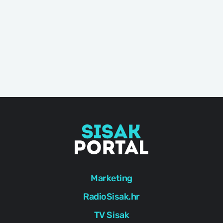
Marketing
RadioSisak.hr
TV Sisak