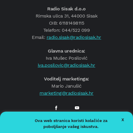
Radio Sisak d.o.o
Rimska ulica 31, 44000 Sisak
OIB: 61181498115
Telefon: 044/522 099
Email:
radio.sisak@radiosisak.hr
Glavna urednica:
Iva Mušec Posilović
iva.posilovic@radiosisak.hr
Voditelj marketinga:
Mario Janušić
marketing@radiosisak.hr
X
Ova web stranica koristi kolačiće za
© 2026.
Radio Sisak
poboljšanje vašeg iskustva.
Politika privatnosti