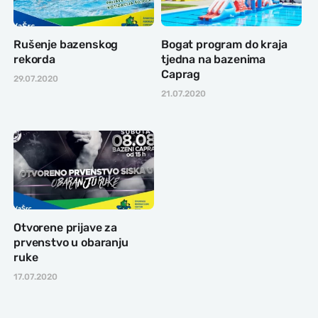
Rušenje bazenskog
Bogat program do kraja
rekorda
tjedna na bazenima
Caprag
29.07.2020
21.07.2020
Otvorene prijave za
prvenstvo u obaranju
ruke
17.07.2020