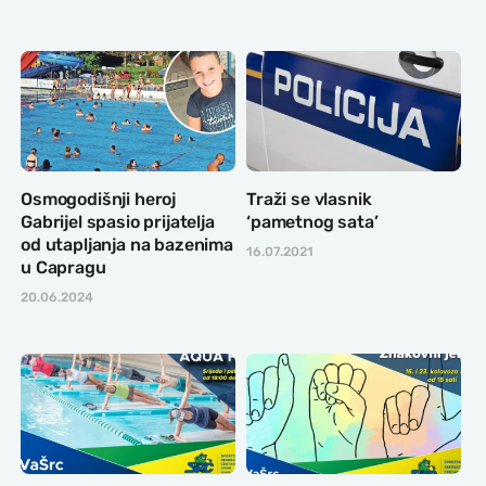
Osmogodišnji heroj
Traži se vlasnik
Gabrijel spasio prijatelja
‘pametnog sata’
od utapljanja na bazenima
16.07.2021
u Capragu
20.06.2024