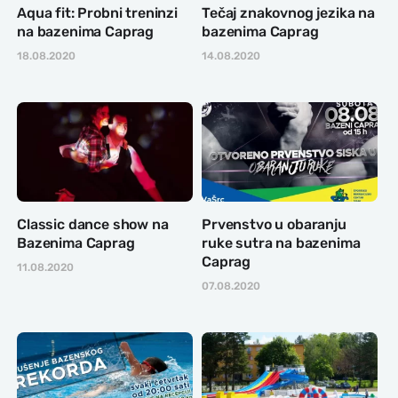
Aqua fit: Probni treninzi
Tečaj znakovnog jezika na
na bazenima Caprag
bazenima Caprag
18.08.2020
14.08.2020
Classic dance show na
Prvenstvo u obaranju
Bazenima Caprag
ruke sutra na bazenima
Caprag
11.08.2020
07.08.2020