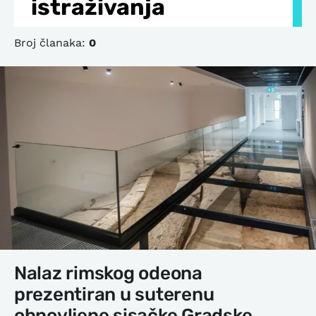
istraživanja
Broj članaka:
0
Nalaz rimskog odeona
prezentiran u suterenu
obnovljene sisačke Gradske