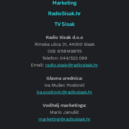
Marketing
RadioSisak.hr
TV Sisak
Radio Sisak d.o.o
Rimska ulica 31, 44000 Sisak
OIB: 61181498115
Telefon: 044/522 099
Email:
radio.sisak@radiosisak.hr
Glavna urednica:
Iva Mušec Posilović
iva.posilovic@radiosisak.hr
Voditelj marketinga:
Mario Janušić
marketing@radiosisak.hr