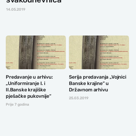
14.05.2019
Predavanje u arhivu:
Serija predavanja „Vojnici
„Uniformiranje I. i
Banske krajine“ u
II.Banske krajiške
Državnom arhivu
pješačke pukovnije“
25.03.2019
Prije 7 godina