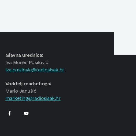
Glavna urednica:
Iva Mušec Posilović
iva.posilovic@radiosisak.hr
Voditelj marketinga:
Mario Janušić
marketing@radiosisak.hr