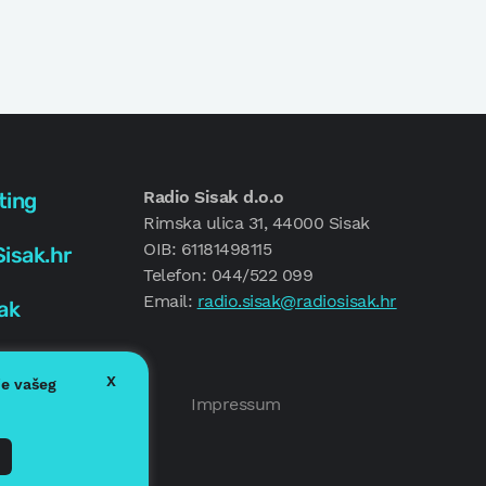
Radio Sisak d.o.o
ting
Rimska ulica 31, 44000 Sisak
OIB: 61181498115
isak.hr
Telefon: 044/522 099
Email:
radio.sisak@radiosisak.hr
ak
X
je vašeg
Politika kolačića
Impressum