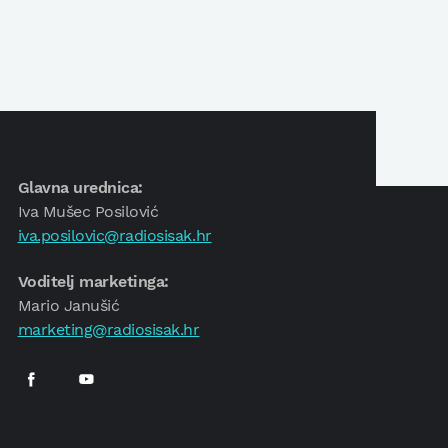
Glavna urednica:
Iva Mušec Posilović
iva.posilovic@radiosisak.hr
Voditelj marketinga:
Mario Janušić
marketing@radiosisak.hr