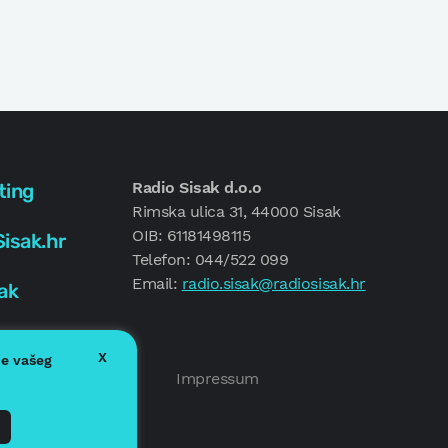
Radio Sisak d.o.o
ting
Rimska ulica 31, 44000 Sisak
OIB: 61181498115
isak.hr
Telefon: 044/522 099
Email:
radio.sisak@radiosisak.hr
ak
X
je vašeg
Politika kolačića
Impressum