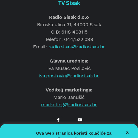
TV Sisak
Radio Sisak d.o.o
Rimska ulica 31, 44000 Sisak
OIB: 61181498115
Telefon: 044/522 099
Email:
radio.sisak@radiosisak.hr
Glavna urednica:
Iva Mušec Posilović
iva.posilovic@radiosisak.hr
Voditelj marketinga:
Mario Janušić
marketing@radiosisak.hr
X
Ova web stranica koristi kolačiće za
© 2026.
Radio Sisak