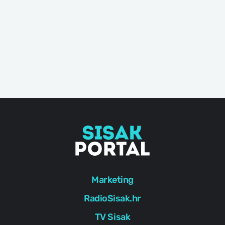
Marketing
RadioSisak.hr
TV Sisak