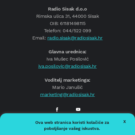
Radio Sisak d.o.o
Rimska ulica 31, 44000 Sisak
OIB: 61181498115
Telefon: 044/522 099
Email:
radio.sisak@radiosisak.hr
Glavna urednica:
Iva Mušec Posilović
iva.posilovic@radiosisak.hr
Voditelj marketinga:
Mario Janušić
marketing@radiosisak.hr
X
Ova web stranica koristi kolačiće za
© 2026.
Radio Sisak
poboljšanje vašeg iskustva.
Politika privatnosti