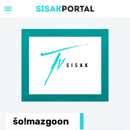
šo!mazgoon