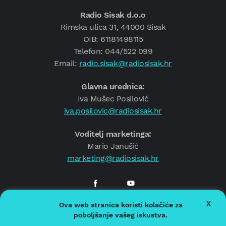
Radio Sisak d.o.o
Rimska ulica 31, 44000 Sisak
OIB: 61181498115
Telefon: 044/522 099
Email:
radio.sisak@radiosisak.hr
Glavna urednica:
Iva Mušec Posilović
iva.posilovic@radiosisak.hr
Voditelj marketinga:
Mario Janušić
marketing@radiosisak.hr
X
Ova web stranica koristi kolačiće za
© 2026.
Radio Sisak
poboljšanje vašeg iskustva.
Politika privatnosti