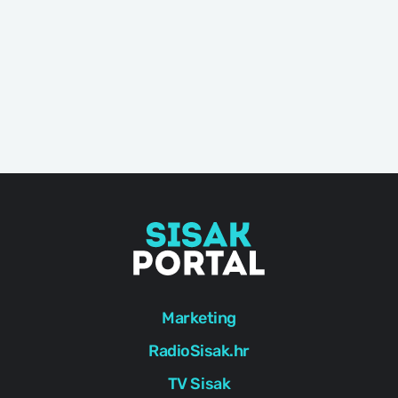
Marketing
RadioSisak.hr
TV Sisak