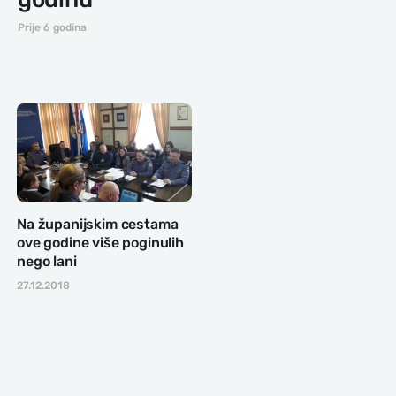
Prije 6 godina
Na županijskim cestama
ove godine više poginulih
nego lani
27.12.2018