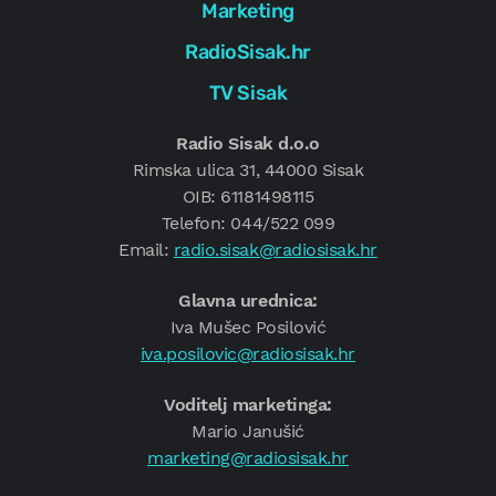
Marketing
RadioSisak.hr
TV Sisak
Radio Sisak d.o.o
Rimska ulica 31, 44000 Sisak
OIB: 61181498115
Telefon: 044/522 099
Email:
radio.sisak@radiosisak.hr
Glavna urednica:
Iva Mušec Posilović
iva.posilovic@radiosisak.hr
Voditelj marketinga:
Mario Janušić
marketing@radiosisak.hr