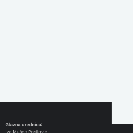
Glavna urednica:
Iva Mušec Posilović