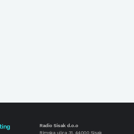
Radio Sisak d.o.o
ting
Rimska ulica 31, 44000 Sisak