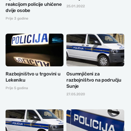
reakcijom policije uhićene
25.01.2022
dvije osobe
Prije 3 godine
Razbojništvo u trgovini u
Osumnjičeni za
Lekeniku
razbojništvo na području
Sunje
Prije 5 godina
27.05.2020