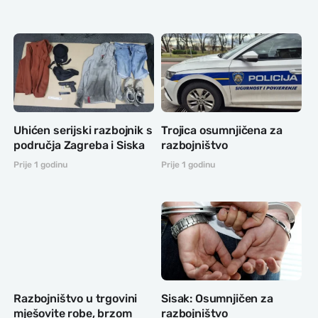
Uhićen serijski razbojnik s
Trojica osumnjičena za
područja Zagreba i Siska
razbojništvo
Prije 1 godinu
Prije 1 godinu
Razbojništvo u trgovini
Sisak: Osumnjičen za
mješovite robe, brzom
razbojništvo