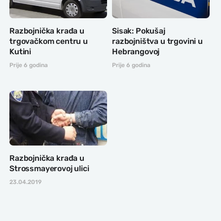
Razbojnička krađa u
Sisak: Pokušaj
trgovačkom centru u
razbojništva u trgovini u
Kutini
Hebrangovoj
Prije 6 godina
Prije 6 godina
Razbojnička krađa u
Strossmayerovoj ulici
23.04.2019