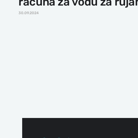
računa za vodu za ruja
30.09.2024