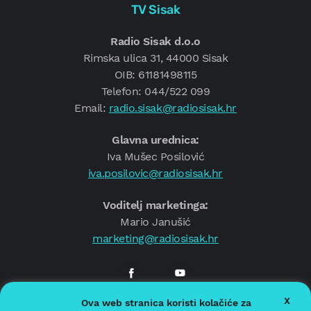
TV Sisak
Radio Sisak d.o.o
Rimska ulica 31, 44000 Sisak
OIB: 61181498115
Telefon: 044/522 099
Email:
radio.sisak@radiosisak.hr
Glavna urednica:
Iva Mušec Posilović
iva.posilovic@radiosisak.hr
Voditelj marketinga:
Mario Janušić
marketing@radiosisak.hr
X
Ova web stranica koristi kolačiće za
© 2026.
Radio Sisak