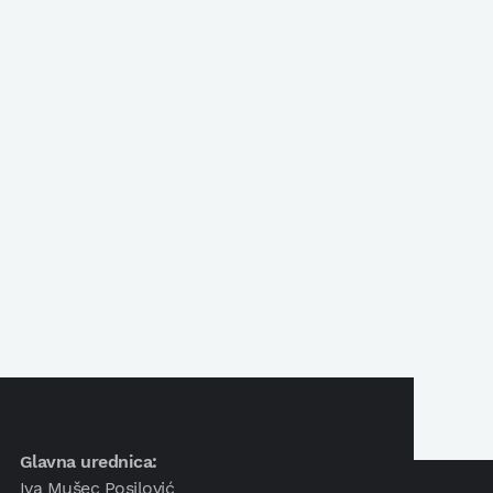
Glavna urednica:
Iva Mušec Posilović