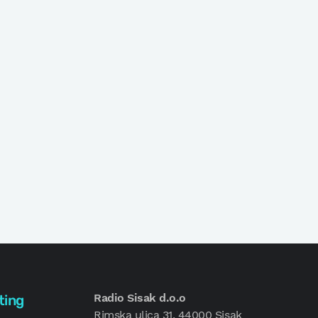
Radio Sisak d.o.o
ting
Rimska ulica 31, 44000 Sisak