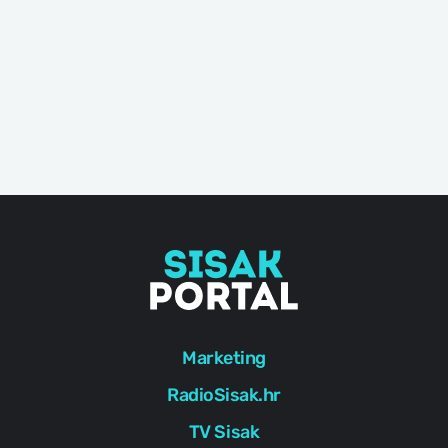
Marketing
RadioSisak.hr
TV Sisak