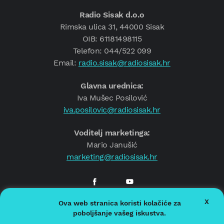
Radio Sisak d.o.o
Rimska ulica 31, 44000 Sisak
OIB: 61181498115
Telefon: 044/522 099
Email:
radio.sisak@radiosisak.hr
Glavna urednica:
Iva Mušec Posilović
iva.posilovic@radiosisak.hr
Voditelj marketinga:
Mario Janušić
marketing@radiosisak.hr
X
Ova web stranica koristi kolačiće za
© 2026.
Radio Sisak
poboljšanje vašeg iskustva.
Politika privatnosti