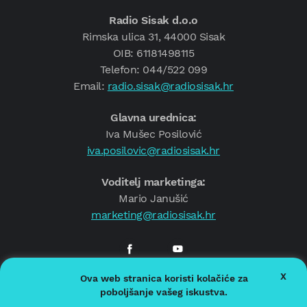
Radio Sisak d.o.o
Rimska ulica 31, 44000 Sisak
OIB: 61181498115
Telefon: 044/522 099
Email:
radio.sisak@radiosisak.hr
Glavna urednica:
Iva Mušec Posilović
iva.posilovic@radiosisak.hr
Voditelj marketinga:
Mario Janušić
marketing@radiosisak.hr
X
Ova web stranica koristi kolačiće za
© 2026.
Radio Sisak
poboljšanje vašeg iskustva.
Politika privatnosti