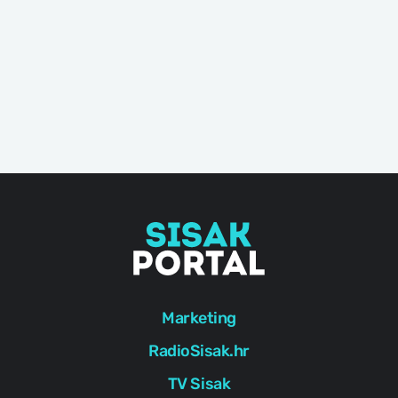
Marketing
RadioSisak.hr
TV Sisak