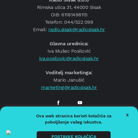
Rimska ulica 31, 44000 Sisak
OIB: 61181498115
Telefon: 044/522 099
Email:
radio.sisak@radiosisak.hr
Glavna urednica:
Iva Mušec Posilović
iva.posilovic@radiosisak.hr
Voditelj marketinga:
Mario Janušić
marketing@radiosisak.hr
X
Ova web stranica koristi kolačiće za
© 2026.
Radio Sisak
poboljšanje vašeg iskustva.
Politika privatnosti
Politika kolačića
POSTAVKE KOLAČIĆA