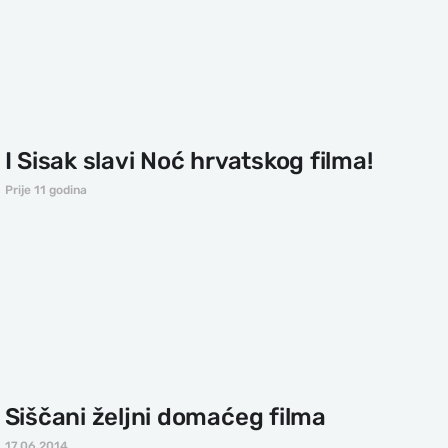
I Sisak slavi Noć hrvatskog filma!
Prije 11 godina
Siščani željni domaćeg filma
17.06.2014