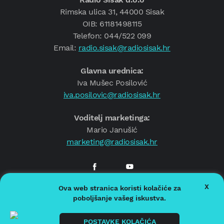
Rimska ulica 31, 44000 Sisak
OIB: 61181498115
Telefon: 044/522 099
Email:
radio.sisak@radiosisak.hr
Glavna urednica:
Iva Mušec Posilović
iva.posilovic@radiosisak.hr
Voditelj marketinga:
Mario Janušić
marketing@radiosisak.hr
X
Ova web stranica koristi kolačiće za
© 2026.
Radio Sisak
poboljšanje vašeg iskustva.
Politika privatnosti
Politika kolačića
POSTAVKE KOLAČIĆA