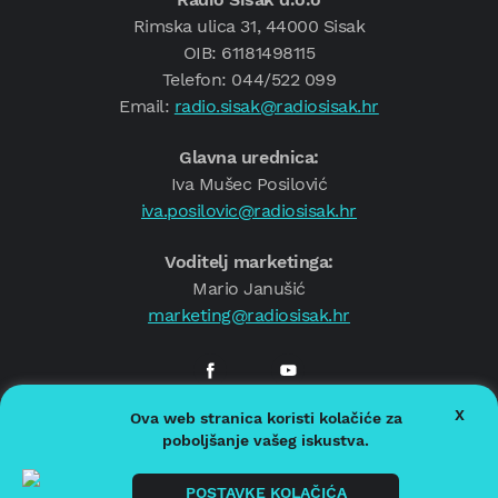
Rimska ulica 31, 44000 Sisak
OIB: 61181498115
Telefon: 044/522 099
Email:
radio.sisak@radiosisak.hr
Glavna urednica:
Iva Mušec Posilović
iva.posilovic@radiosisak.hr
Voditelj marketinga:
Mario Janušić
marketing@radiosisak.hr
X
Ova web stranica koristi kolačiće za
© 2026.
Radio Sisak
poboljšanje vašeg iskustva.
Politika privatnosti
Politika kolačića
POSTAVKE KOLAČIĆA