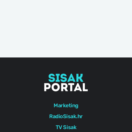
Marketing
RadioSisak.hr
TV Sisak