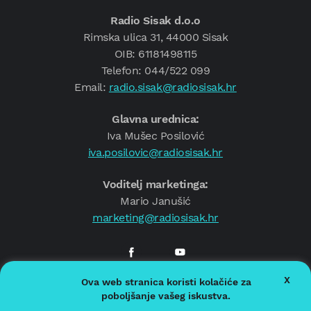
Radio Sisak d.o.o
Rimska ulica 31, 44000 Sisak
OIB: 61181498115
Telefon: 044/522 099
Email:
radio.sisak@radiosisak.hr
Glavna urednica:
Iva Mušec Posilović
iva.posilovic@radiosisak.hr
Voditelj marketinga:
Mario Janušić
marketing@radiosisak.hr
X
Ova web stranica koristi kolačiće za
© 2026.
Radio Sisak
poboljšanje vašeg iskustva.
Politika privatnosti