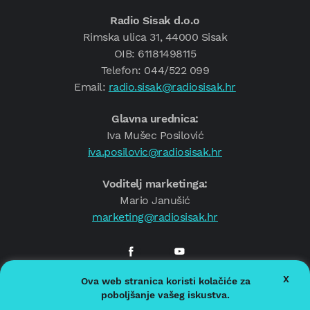
Radio Sisak d.o.o
Rimska ulica 31, 44000 Sisak
OIB: 61181498115
Telefon: 044/522 099
Email:
radio.sisak@radiosisak.hr
Glavna urednica:
Iva Mušec Posilović
iva.posilovic@radiosisak.hr
Voditelj marketinga:
Mario Janušić
marketing@radiosisak.hr
X
Ova web stranica koristi kolačiće za
© 2026.
Radio Sisak
poboljšanje vašeg iskustva.
Politika privatnosti