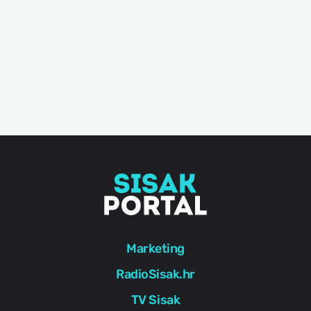
Marketing
RadioSisak.hr
TV Sisak