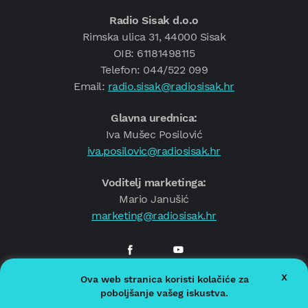
Radio Sisak d.o.o
Rimska ulica 31, 44000 Sisak
OIB: 61181498115
Telefon: 044/522 099
Email:
radio.sisak@radiosisak.hr
Glavna urednica:
Iva Mušec Posilović
iva.posilovic@radiosisak.hr
Voditelj marketinga:
Mario Janušić
marketing@radiosisak.hr
X
Ova web stranica koristi kolačiće za
© 2026.
Radio Sisak
poboljšanje vašeg iskustva.
Politika privatnosti