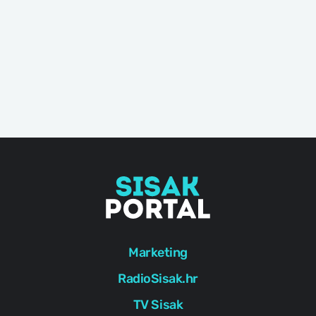
Marketing
RadioSisak.hr
TV Sisak