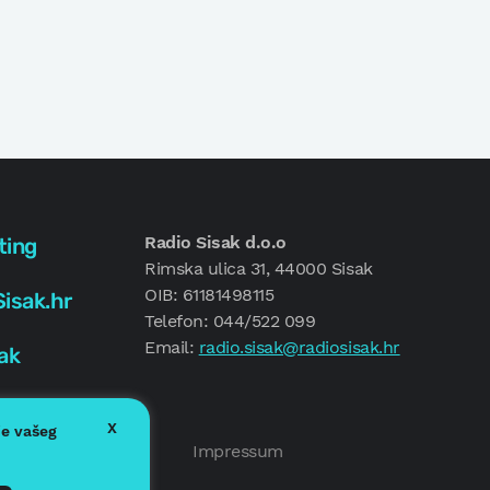
Radio Sisak d.o.o
ting
Rimska ulica 31, 44000 Sisak
OIB: 61181498115
isak.hr
Telefon: 044/522 099
Email:
radio.sisak@radiosisak.hr
ak
X
je vašeg
Politika kolačića
Impressum