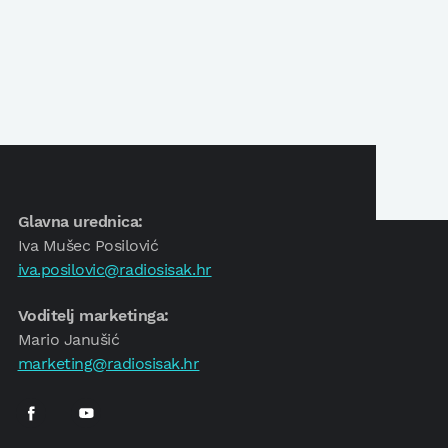
Glavna urednica:
Iva Mušec Posilović
iva.posilovic@radiosisak.hr
Voditelj marketinga:
Mario Janušić
marketing@radiosisak.hr