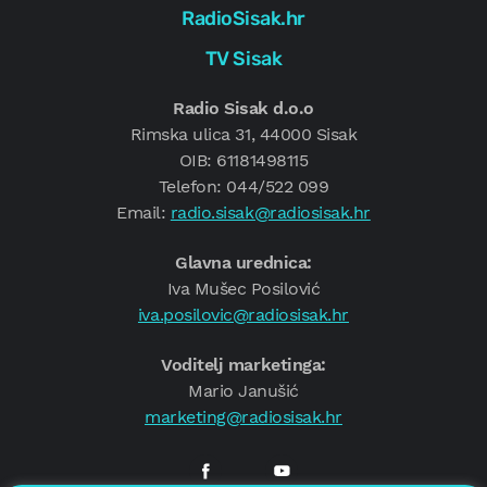
RadioSisak.hr
TV Sisak
Radio Sisak d.o.o
Rimska ulica 31, 44000 Sisak
OIB: 61181498115
Telefon: 044/522 099
Email:
radio.sisak@radiosisak.hr
Glavna urednica:
Iva Mušec Posilović
iva.posilovic@radiosisak.hr
Voditelj marketinga:
Mario Janušić
marketing@radiosisak.hr