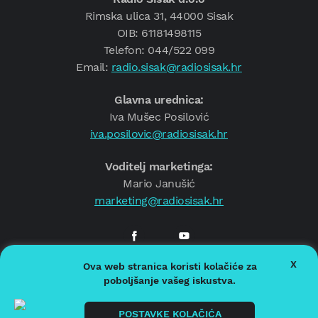
Rimska ulica 31, 44000 Sisak
OIB: 61181498115
Telefon: 044/522 099
Email:
radio.sisak@radiosisak.hr
Glavna urednica:
Iva Mušec Posilović
iva.posilovic@radiosisak.hr
Voditelj marketinga:
Mario Janušić
marketing@radiosisak.hr
X
Ova web stranica koristi kolačiće za
© 2026.
Radio Sisak
poboljšanje vašeg iskustva.
Politika privatnosti
Politika kolačića
POSTAVKE KOLAČIĆA