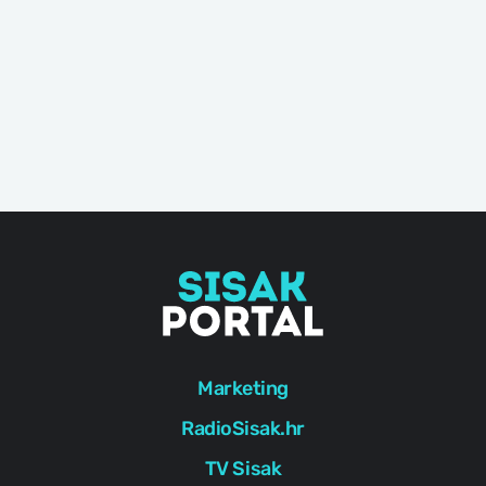
Marketing
RadioSisak.hr
TV Sisak