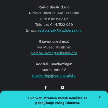
Radio Sisak d.o.o
Rimska ulica 31, 44000 Sisak
OIB: 61181498115
Telefon: 044/522 099
Email:
radio.sisak@radiosisak.hr
Glavna urednica:
Iva Mušec Posilović
iva.posilovic@radiosisak.hr
Voditelj marketinga:
Mario Janušić
marketing@radiosisak.hr
X
Ova web stranica koristi kolačiće za
© 2026.
Radio Sisak
poboljšanje vašeg iskustva.
Politika privatnosti