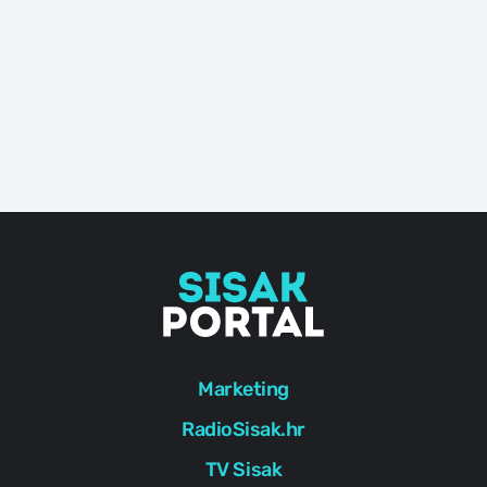
Marketing
RadioSisak.hr
TV Sisak