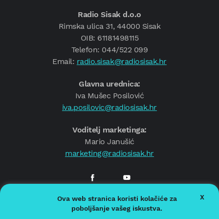
Radio Sisak d.o.o
Rimska ulica 31, 44000 Sisak
OIB: 61181498115
Telefon: 044/522 099
Email:
radio.sisak@radiosisak.hr
Glavna urednica:
Iva Mušec Posilović
iva.posilovic@radiosisak.hr
Voditelj marketinga:
Mario Janušić
marketing@radiosisak.hr
X
Ova web stranica koristi kolačiće za
© 2026.
Radio Sisak
poboljšanje vašeg iskustva.
Politika privatnosti